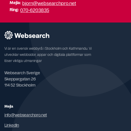
Mejla:
bjorn@websearchpro.net
Ring:
070-6203835
Vi är en svensk webbyrå i Stockholm och Kathmandu. Vi
utvecklar webbsidor, appar och digitala plattformar som
löser viktiga utmaningar
Websearch Sverige
Skeppargatan 26
114 52 Stockholm
Mejla
info@websearchpro.net
LinkedIn