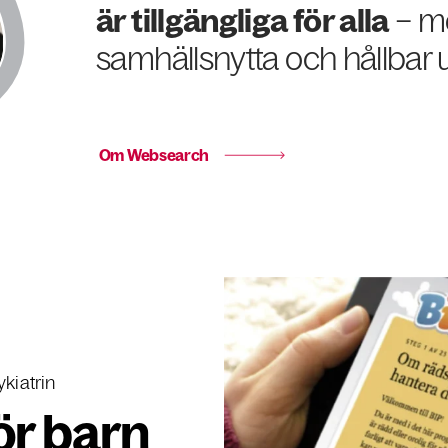
är tillgängliga för alla
– m
samhällsnytta och hållbar u
Om Websearch
kiatrin
för barn