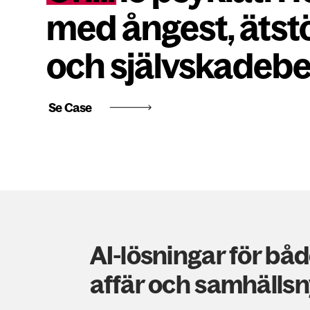
med ångest, ätst
och självskadeb
Se Case
AI-lösningar för bå
affär och samhällsn