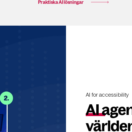
Praktiska AI lösningar
AI for accessibility
AI agen
världen 