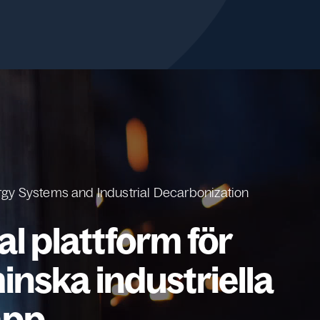
gy Systems and Industrial Decarbonization
al plattform för
inska industriella
äpp