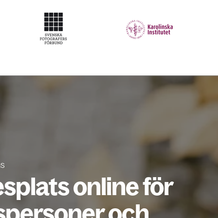
s
splats online för
spersoner och