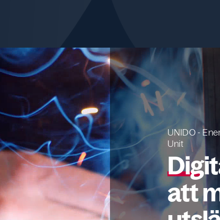
UNIDO - Ener
Unit
Digit
att m
utsl