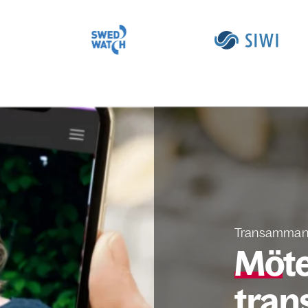
Transamman
Möte
tran