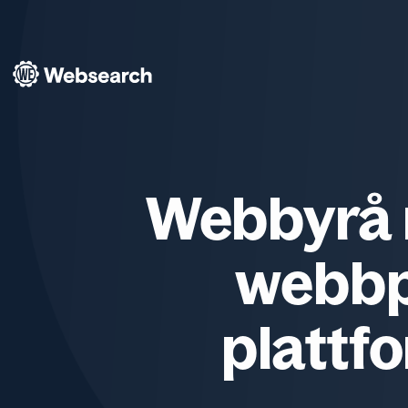
Websearch
Webbyrå m
webbpl
plattf