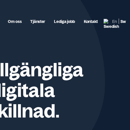
Om oss
Tjänster
Lediga jobb
Kontakt
En
Sw
llgängliga
igitala
illnad.