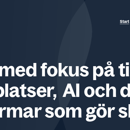
Start
ed fokus på ti
atser, AI och d
ormar som gör sk