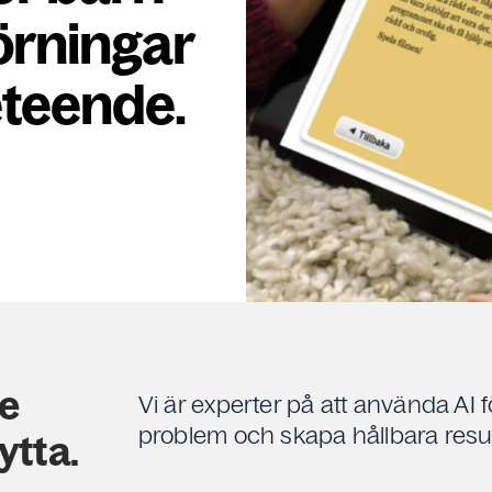
örningar
eteende.
de
Vi är experter på att använda AI 
problem och skapa hållbara resul
ytta.