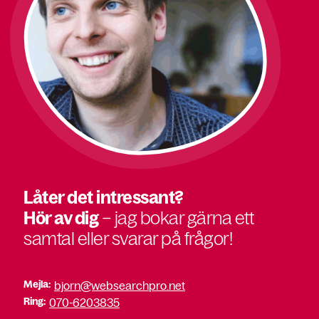
Låter det intressant?
Hör av dig
– jag bokar gärna ett
samtal eller svarar på frågor!
Mejla:
bjorn@websearchpro.net
Ring:
070-6203835