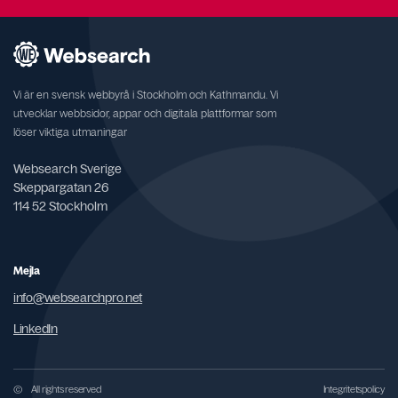
Vi är en svensk webbyrå i Stockholm och Kathmandu. Vi
utvecklar webbsidor, appar och digitala plattformar som
löser viktiga utmaningar
Websearch Sverige
Skeppargatan 26
114 52 Stockholm
Mejla
info@websearchpro.net
LinkedIn
©
All rights reserved
Integritetspolicy